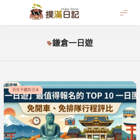
Skip
to
content
撲滿日記
鎌倉一日遊
百去不膩的日本