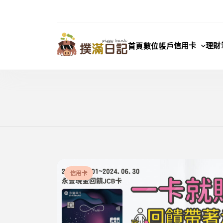
Skip
to
content
信用卡
理財
首頁
數位帳戶
撲滿日記
信用卡