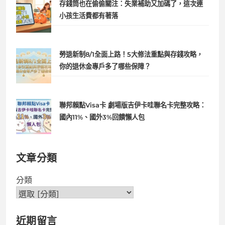
存錢筒也在偷偷關注：失業補助又加碼了，這次連
小孩生活費都有著落
勞退新制8/1全面上路！5大修法重點與存錢攻略，
你的退休金專戶多了哪些保障？
聯邦賴點Visa卡 劇場版吉伊卡哇聯名卡完整攻略：
國內11%、國外3%回饋懶人包
文章分類
分類
近期留言