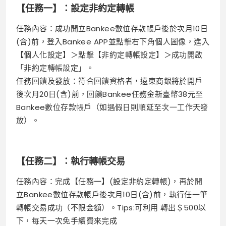
【任務⼀】：設定⾮約定轉帳
任務內容：成功開⽴Bankee數位存款帳⼾後於次⽉10⽇
(含)前，登⼊Bankee APP並點擊右下⾓個⼈圖像，進⼊
【個⼈化設定】＞點擊【⾮約定轉帳設定】＞成功開啟
「⾮約定轉帳設定」。
任務回饋及發放：符合回饋資格者，遠東商銀將於開⼾
後次⽉20⽇(含)前，回饋Bankee任務⾦新臺幣38元⾄
Bankee數位存款帳⼾（如遇假⽇則順延⾄次⼀⼯作天發
放）。
【任務⼆】：執⾏轉帳交易
任務內容：完成【任務⼀】(設定⾮約定轉帳)，再於開
⽴Bankee數位存款帳⼾後次⽉10⽇(含)前，執⾏任⼀筆
轉帳交易成功（不限⾦額）。Tips:可利⽤ 轉出＄500以
下，每天⼀次免⼿續費來完成