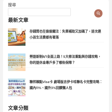
搜尋
最新文章
存錢筒也在偷偷關注：失業補助又加碼了，這次連
小孩生活費都有著落
勞退新制8/1全面上路！5大修法重點與存錢攻略，
你的退休金專戶多了哪些保障？
聯邦賴點Visa卡 劇場版吉伊卡哇聯名卡完整攻略：
國內11%、國外3%回饋懶人包
文章分類