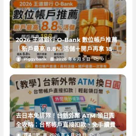
2026 王道銀行 O-Bank 數位帳戶推薦
｜新戶最高 8.8% 活儲＋開戶再拿 188
元完整整理
Piggybank
2026 年 6 月 5 日
0
去日本免排隊！台新外幣 ATM 領日圓
全攻略：台幣帳戶直接扣款、免手續費
教學（加碼 $300 開戶禮）
撲滿日記
2026 年 4 月 29 日
0