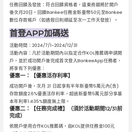
任務回饋及發放：符合回饋資格者，遠東商銀將於開⼾
後次⽉20⽇，回饋Bankee任務⾦新臺幣50元⾄Bankee
數位存款帳⼾（如遇假⽇則順延⾄次⼀⼯作天發放）。
⾸登APP加碼送
活動時間：2024/7/1~2024/12/31
活動內容：凡於活動期間內以指定合作KOL推薦碼申請開
⼾，並於成功開⼾後完成⾸次登⼊BankeeApp任務者，
將享有下列優惠：
優惠⼀：【優惠活存利率】
成功開⼾後，次⽉ 21 ⽇起享有半年新臺幣5萬元內(含)
存款額度2.6%優惠活存利率，超過新臺幣5萬元部分享基
本年利率1.435%額度無上限。
優惠⼆：【任務完成禮】（須於活動期間12/31前
完成）
依開⼾使⽤合作KOL推薦碼，由KOL提供任務⾦100元