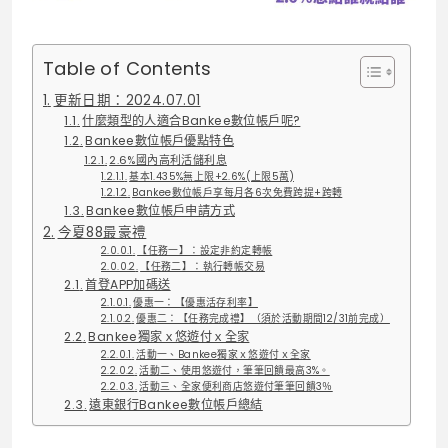
Table of Contents
更新日期：2024.07.01
什麼類型的人適合Bankee數位帳戶呢?
Bankee數位帳戶優點特色
2.6%國內高利活儲利息
基本1.435%無上限+2.6%(上限5萬)
Bankee數位帳戶享每月各6次免費跨提+跨轉
Bankee數位帳戶申請方式
今夏88最豪禮
【任務⼀】：設定⾮約定轉帳
【任務⼆】：執⾏轉帳交易
⾸登APP加碼送
優惠⼀：【優惠活存利率】
優惠⼆：【任務完成禮】（須於活動期間12/31前完成）
Bankee獨家ｘ悠遊付ｘ全家
活動一、Bankee獨家ｘ悠遊付ｘ全家
活動二、使用悠遊付，筆筆回饋最高3%。
活動三、全家便利商店悠遊付筆筆回饋3％
遠東銀行Bankee數位帳戶總結