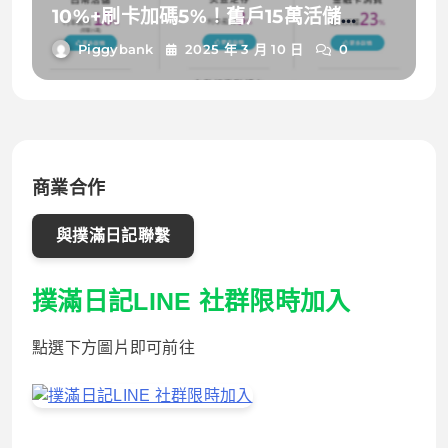
10%+刷卡加碼5%！舊戶15萬活儲
2%~4%；聯邦吉鶴卡/聯邦幸福M卡/聯
Piggybank
2025 年 3 月 10 日
0
邦賴點卡/聯邦LINE BANK卡/聯邦綠卡
大解析!!
商業合作
與撲滿日記聯繫
撲滿日記LINE 社群限時加入
點選下方圖片即可前往