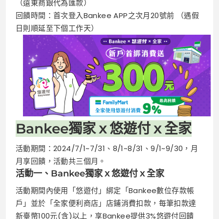
（遠東商銀代為匯款）
回饋時間：⾸次登⼊Bankee APP之次⽉20號前 （遇假
⽇則順延⾄下個⼯作天）
Bankee獨家ｘ悠遊付ｘ全家
活動期間：2024/7/1~7/31、8/1~8/31、9/1~9/30，月
月享回饋，活動共三個月。
活動一、Bankee獨家ｘ悠遊付ｘ全家
活動期間內使用「悠遊付」綁定「Bankee數位存款帳
戶」並於「全家便利商店」店鋪消費扣款，每筆扣款達
新臺幣100元(含)以上，享Bankee提供3%悠遊付回饋