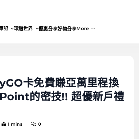
筆記
環遊世界
More
優惠分享
好物分享
lyGO卡免費賺亞萬里程換
oint的密技!! 超優新戶禮
1 mins
0