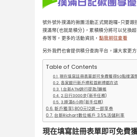
號外號外撲滿的揪團活動正式開跑囉~只要跟
撲滿幣(也就是積分)，累積積分將可以兌換超
券等等，更多的活動資訊，
點我前往查看
另外我們也會提供積分查詢平台，讓大家更方
Table of Contents
現在填寫註冊表單即可免費獲得50點撲滿幣
各家銀行新戶禮和首刷禮都在這
1.台新ATM跨行提款/轉帳
2.日行3000步(新手任務)
3.睡滿6小時(新手任務)
新戶獨享1,800元12選一即享券
台新Richart數位帳戶 3.5%活儲利率
現在填寫註冊表單即可免費獲得