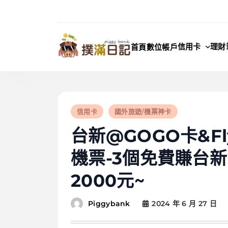
Skip
to
content
信用卡
理財
首頁
數位帳戶
撲滿日記
信用卡
國外旅遊/機票神卡
台新@GOGO卡&F
機票-3個免費賺台新P
2000元~
2024 年 6 月 27 日
Piggybank