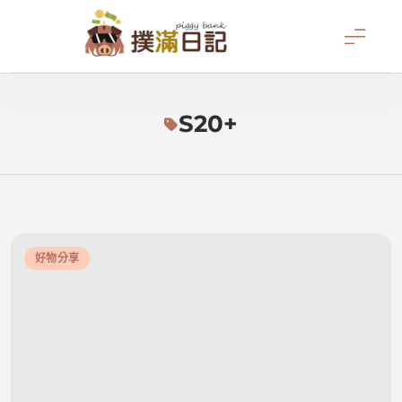
Skip
to
content
撲滿日記
S20+
好物分享