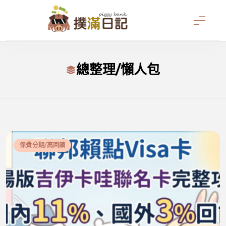
Skip
to
content
撲滿日記
總整理/懶人包
保費分期/高回饋