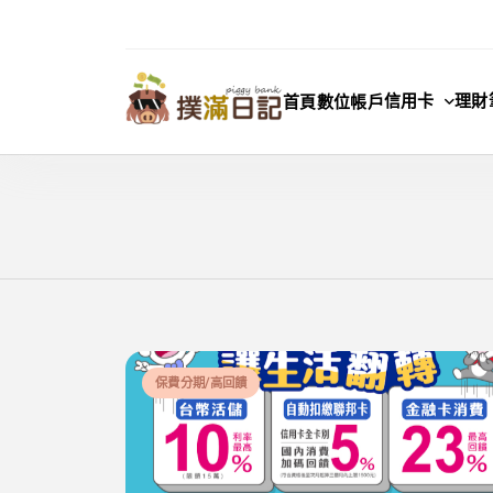
Skip
to
content
信用卡
理財
首頁
數位帳戶
撲滿日記
保費分期/高回饋