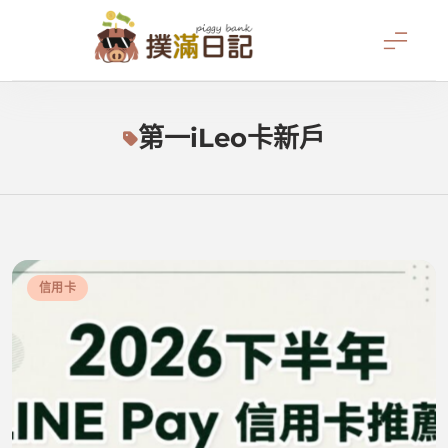
Skip
to
content
撲滿日記
第一iLeo卡新戶
信用卡