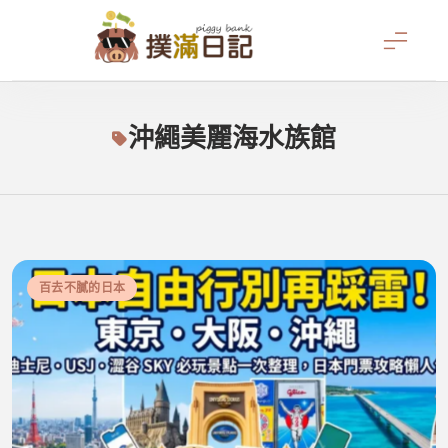
Skip
to
content
撲滿日記
沖繩美麗海水族館
百去不膩的日本