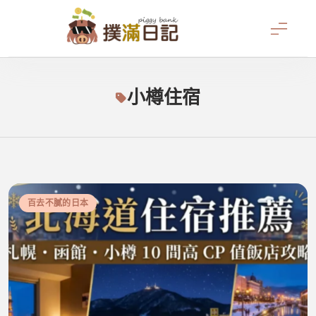
Skip
to
content
撲滿日記
小樽住宿
百去不膩的日本